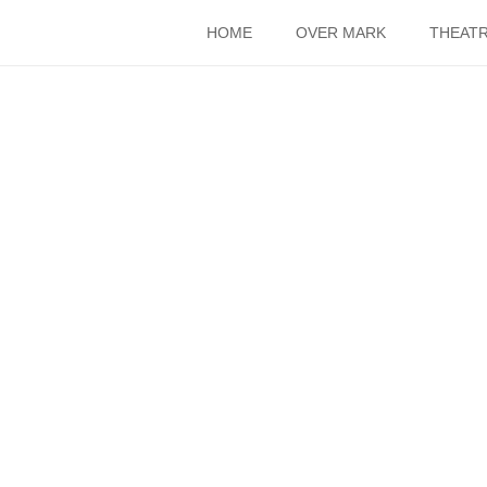
HOME
OVER MARK
THEATR